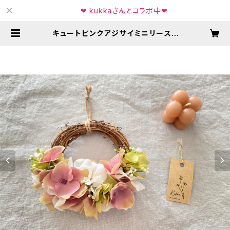
❤︎ kukkaさんとコラボ中❤︎
キュートピンクアジサイミニリース |
KIRA Queen's キラクイーンズ